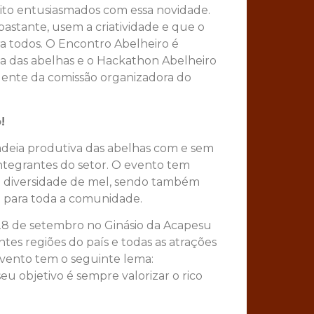
ito entusiasmados com essa novidade.
stante, usem a criatividade e que o
a todos. O Encontro Abelheiro é
iva das abelhas e o Hackathon Abelheiro
dente da comissão organizadora do
!
adeia produtiva das abelhas com e sem
integrantes do setor. O evento tem
ta diversidade de mel, sendo também
 para toda a comunidade.
 28 de setembro no Ginásio da Acapesu
tes regiões do país e todas as atrações
evento tem o seguinte lema:
eu objetivo é sempre valorizar o rico