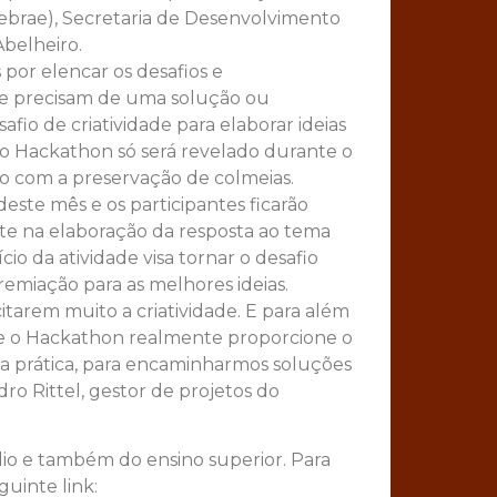
Sebrae), Secretaria de Desenvolvimento
belheiro.
por elencar os desafios e
ue precisam de uma solução ou
safio de criatividade para elaborar ideias
do Hackathon só será revelado durante o
ção com a preservação de colmeias.
este mês e os participantes ficarão
e na elaboração da resposta ao tema
io da atividade visa tornar o desafio
premiação para as melhores ideias.
itarem muito a criatividade. E para além
que o Hackathon realmente proporcione o
na prática, para encaminharmos soluções
ro Rittel, gestor de projetos do
dio e também do ensino superior. Para
guinte link: