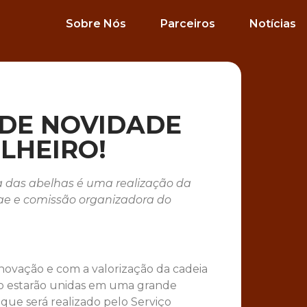
Sobre Nós
Parceiros
Notícias
DE NOVIDADE
LHEIRO!
va das abelhas é uma realização da
ae e comissão organizadora do
ovação e com a valorização da cadeia
ão estarão unidas em uma grande
 que será realizado pelo Serviço