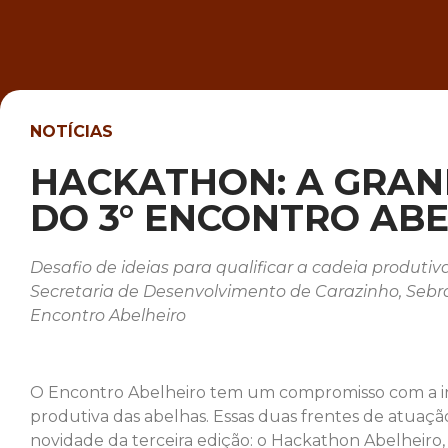
NOTÍCIAS
HACKATHON: A GRAN
DO 3° ENCONTRO ABE
Desafio de ideias para qualificar a cadeia produti
Secretaria de Desenvolvimento de Carazinho, Sebr
Encontro Abelheiro
O Encontro Abelheiro tem um compromisso com a in
produtiva das abelhas. Essas duas frentes de atuaç
novidade da terceira edição: o Hackathon Abelheiro,