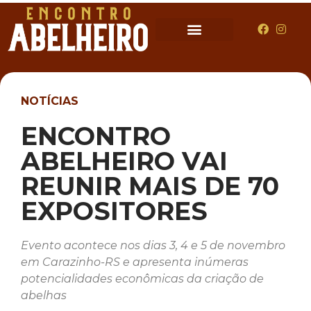
NOTÍCIAS
ENCONTRO
ABELHEIRO VAI
REUNIR MAIS DE 70
EXPOSITORES
Evento acontece nos dias 3, 4 e 5 de novembro
em Carazinho-RS e apresenta inúmeras
potencialidades econômicas da criação de
abelhas