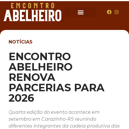
NOTÍCIAS
ENCONTRO
ABELHEIRO
RENOVA
PARCERIAS PARA
2026
Quarta edição do evento acontece em
setembro em Carazinho-RS reunindo
diferentes integrantes da cadeia produtiva das