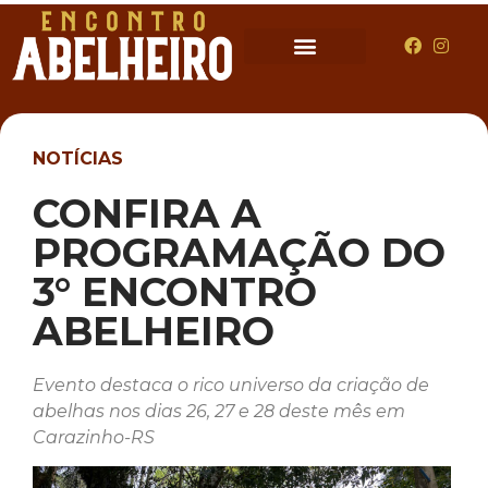
NOTÍCIAS
CONFIRA A
PROGRAMAÇÃO DO
3° ENCONTRO
ABELHEIRO
Evento destaca o rico universo da criação de
abelhas nos dias 26, 27 e 28 deste mês em
Carazinho-RS